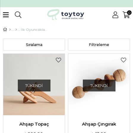
0
İlk Oyuncaklarım
Sıralama
Filtreleme
TÜKENDI
TÜKENDI
Ahşap Topaç
Ahşap Çıngırak