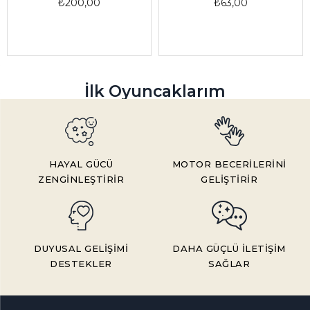
₺200,00
₺63,00
İlk Oyuncaklarım
HAYAL GÜCÜ
MOTOR BECERİLERİNİ
ZENGİNLEŞTİRİR
GELİŞTİRİR
DUYUSAL GELİŞİMİ
DAHA GÜÇLÜ İLETİŞİM
DESTEKLER
SAĞLAR