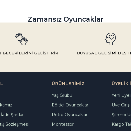
Zamansız Oyuncaklar
BECERİLERİNİ GELİŞTİRİR
DUYUSAL GELİŞİMİ DES
L
ÜRÜNLERİMİZ
ÜYELİK 
Yaş Grubu
Yeni Üyel
ikamız
Eğitici Oyuncaklar
Üye Girişi
İade Şartları
Retro Oyuncaklar
Şifremi 
tış Sözleşmesi
Montessori
Kargo Tak