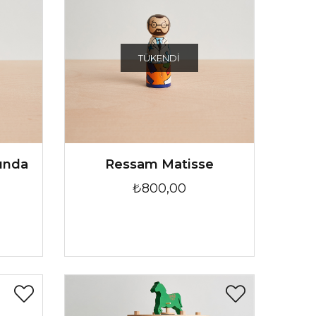
TÜKENDI
rında
Ressam Matisse
₺800,00