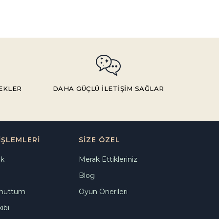
TEKLER
DAHA GÜÇLÜ İLETİŞİM SAĞLAR
İŞLEMLERİ
SİZE ÖZEL
ik
Merak Ettikleriniz
Blog
Unuttum
Oyun Önerileri
ibi