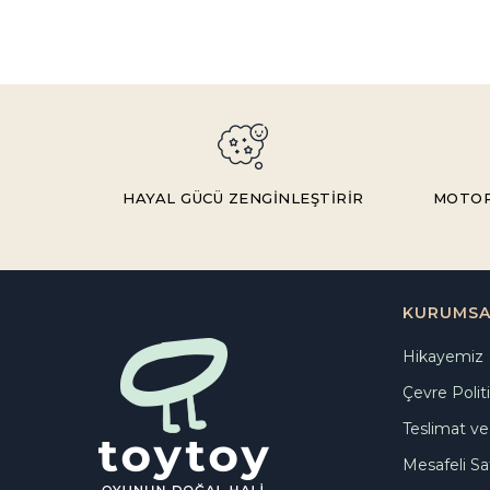
HAYAL GÜCÜ ZENGİNLEŞTİRİR
MOTOR 
KURUMSA
Hikayemiz
Çevre Polit
Teslimat ve 
Mesafeli Sa