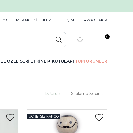
BLOG
MERAK EDİLENLER
İLETİŞİM
KARGO TAKİP
0
ZEL
ÖZEL SERİ
ETKİNLİK KUTULARI
TÜM ÜRÜNLER
13 Ürün
ÜCRETSIZ KARGO