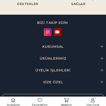
DESTEKLER
SAĞLAR
BİZİ TAKİP EDİN
KURUMSAL
ÜRÜNLERİMİZ
ÜYELİK İŞLEMLERİ
SİZE ÖZEL
WHATSAPP SİPARİŞ
0533 3041310
Anasayfa
Favorilerim
Sepetim
Üye Girişi