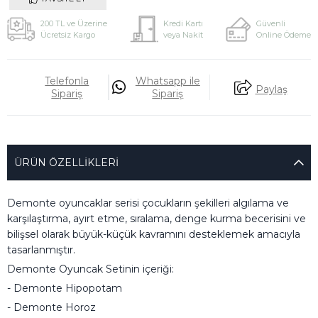
200 TL ve Üzerine
Kredi Kartı
Güvenli
Ücretsiz Kargo
veya Nakit
Online Ödeme
Telefonla
Whatsapp ile
Paylaş
Sipariş
Sipariş
ÜRÜN ÖZELLIKLERI
Demonte oyuncaklar serisi çocukların şekilleri algılama ve
karşılaştırma, ayırt etme, sıralama, denge kurma becerisini ve
bilişsel olarak büyük-küçük kavramını desteklemek amacıyla
tasarlanmıştır.
Demonte Oyuncak Setinin içeriği:
- Demonte Hipopotam
- Demonte Horoz