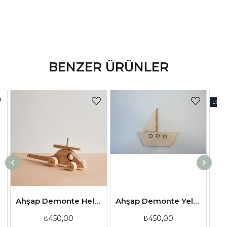
BENZER ÜRÜNLER
ÜCRET
Ahşap Demonte Helikopter
Ahşap Demonte Yelkenli
A
₺450,00
₺450,00