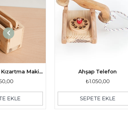
Ahşap Ekmek Kızartma Makinesi
Ahşap Telefon
50,00
₺1.050,00
TE EKLE
SEPETE EKLE