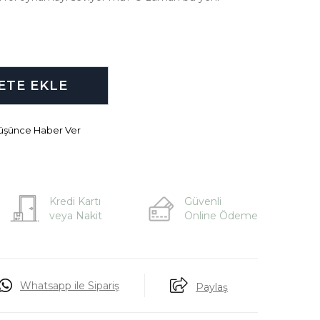
Düşünce Haber Ver
Kredi Kartı
Güvenli
veya Nakit
Online Ödeme
Whatsapp ile Sipariş
Paylaş