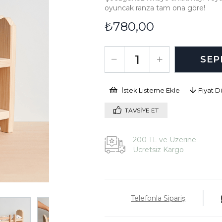
oyuncak ranza tam ona göre!
₺780,00
İstek Listeme Ekle
Fiyat 
TAVSIYE ET
200 TL ve Üzerine
Ücretsiz Kargo
Telefonla Sipariş