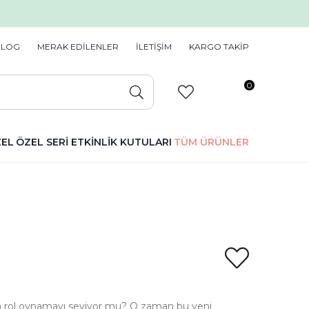
BLOG
MERAK EDİLENLER
İLETİŞİM
KARGO TAKİP
0
ZEL
ÖZEL SERİ
ETKİNLİK KUTULARI
TÜM ÜRÜNLER
 rol oynamayı seviyor mu? O zaman bu yeni