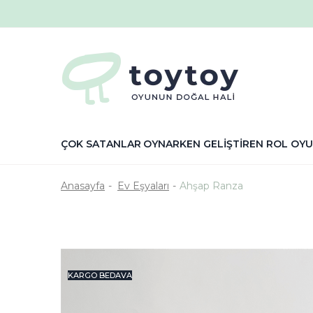
ÇOK SATANLAR
OYNARKEN GELİŞTİREN
ROL OYU
Anasayfa
Ev Eşyaları
Ahşap Ranza
KARGO BEDAVA