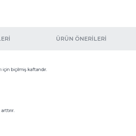
ERI
ÜRÜN ÖNERILERI
için biçilmiş kaftandır.
ttırır.